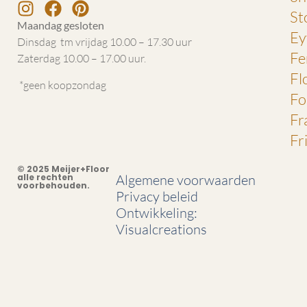
St
Maandag gesloten
Ey
Dinsdag tm vrijdag 10.00 – 17.30 uur
Fe
Zaterdag 10.00 – 17.00 uur.
Fl
*geen koopzondag
Fo
Fr
Fr
© 2025 Meijer+Floor
alle rechten
Algemene voorwaarden
voorbehouden.
Privacy beleid
Ontwikkeling:
Visualcreations