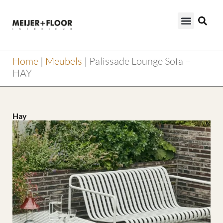
Home
|
Meubels
|
Palissade Lounge Sofa –
HAY
Hay