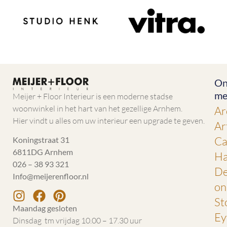
On
me
Meijer + Floor Interieur is een moderne stadse
woonwinkel in het hart van het gezellige Arnhem.
Ar
Hier vindt u alles om uw interieur een upgrade te geven.
Ar
Ca
Koningstraat 31
6811DG Arnhem
Ha
026 – 38 93 321
De
Info@meijerenfloor.nl
on
St
Maandag gesloten
Ey
Dinsdag tm vrijdag 10.00 – 17.30 uur