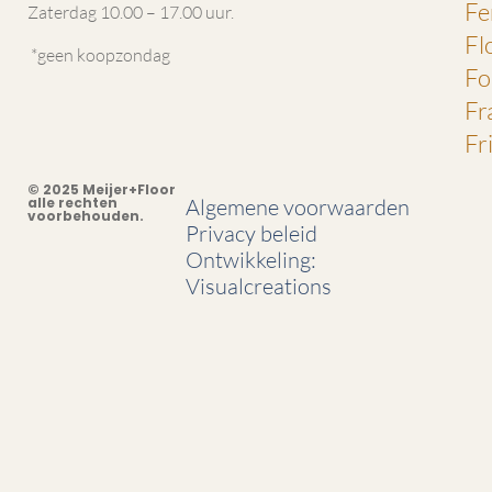
Fe
Zaterdag 10.00 – 17.00 uur.
Fl
*geen koopzondag
Fo
Fr
Fr
© 2025 Meijer+Floor
alle rechten
Algemene voorwaarden
voorbehouden.
Privacy beleid
Ontwikkeling:
Visualcreations