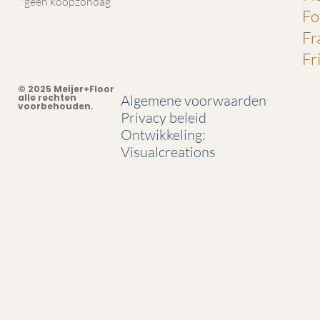
*geen koopzondag
Fo
Fr
Fr
© 2025 Meijer+Floor
alle rechten
Algemene voorwaarden
voorbehouden.
Privacy beleid
Ontwikkeling:
Visualcreations