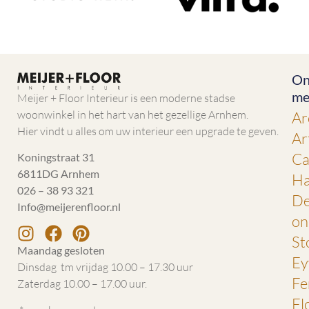
On
me
Meijer + Floor Interieur is een moderne stadse
woonwinkel in het hart van het gezellige Arnhem.
Ar
Hier vindt u alles om uw interieur een upgrade te geven.
Ar
Ca
Koningstraat 31
6811DG Arnhem
Ha
026 – 38 93 321
De
Info@meijerenfloor.nl
on
St
Maandag gesloten
Ey
Dinsdag tm vrijdag 10.00 – 17.30 uur
Fe
Zaterdag 10.00 – 17.00 uur.
Fl