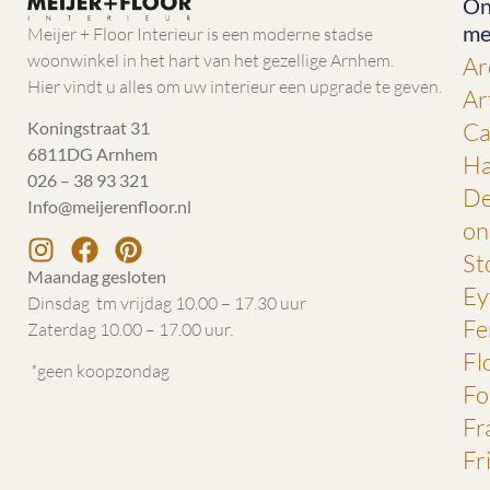
On
me
Meijer + Floor Interieur is een moderne stadse
woonwinkel in het hart van het gezellige Arnhem.
Ar
Hier vindt u alles om uw interieur een upgrade te geven.
Ar
Ca
Koningstraat 31
6811DG Arnhem
Ha
026 – 38 93 321
De
Info@meijerenfloor.nl
on
St
Maandag gesloten
Ey
Dinsdag tm vrijdag 10.00 – 17.30 uur
Fe
Zaterdag 10.00 – 17.00 uur.
Fl
*geen koopzondag
Fo
Fr
Fr